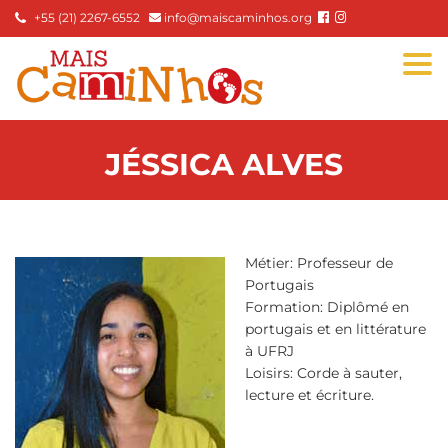
+55 (21) 2267-6552
info@maiscaminhos.org
Togg
navi
JÉSSICA ALVES
Métier: Professeur de
Portugais
Formation: Diplômé en
portugais et en littérature
à UFRJ
Loisirs: Corde à sauter,
lecture et écriture.