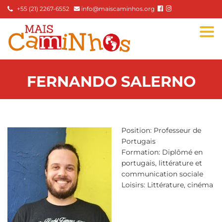
+55 (21) 2267-6552
info@maiscaminhos.org
Togg
navi
FERNANDO SALERNO
Position: Professeur de
Portugais
Formation: Diplômé en
portugais, littérature et
communication sociale
Loisirs: Littérature, cinéma