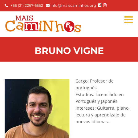
+55 (21) 2267-6552
info@maiscaminhos.org
Togg
navi
BRUNO VIGNE
Cargo: Profesor de
portugués
Estudios: Licenciado en
Portugués y Japonés
Intereses: Guitarra, piano,
lectura y aprendizaje de
nuevos idiomas.