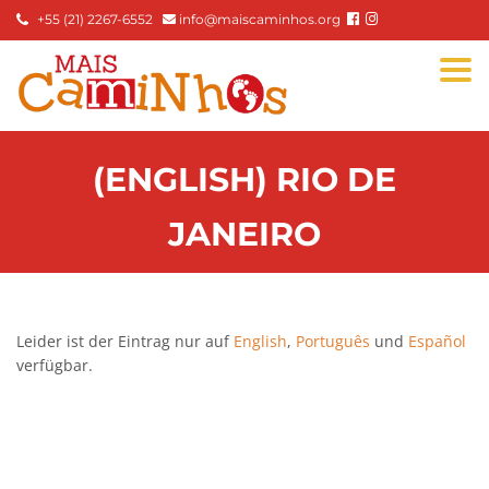
+55 (21) 2267-6552
info@maiscaminhos.org
Togg
navi
(ENGLISH) RIO DE
JANEIRO
Leider ist der Eintrag nur auf
English
,
Português
und
Español
verfügbar.